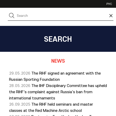
VHL
РУС
SHL
×
JHL
SEARCH
NEWS
29.05.2026
The RIHF signed an agreement with the
Russian Sporting Foundation
28.05.2026
The IIHF Disciplinary Committee has upheld
the RIHF's complaint against Russia's ban from
international tournaments
26.09.2025
The RIHF held seminars and master
classes at the Red Machine Arctic school