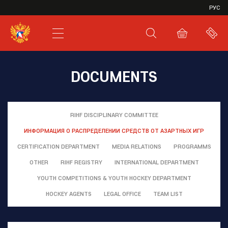
VHL
РУС
SHL
JHL
DOCUMENTS
RIHF DISCIPLINARY COMMITTEE
ИНФОРМАЦИЯ О РАСПРЕДЕЛЕНИИ СРЕДСТВ ОТ АЗАРТНЫХ ИГР
CERTIFICATION DEPARTMENT
MEDIA RELATIONS
PROGRAMMS
OTHER
RIHF REGISTRY
INTERNATIONAL DEPARTMENT
YOUTH COMPETITIONS & YOUTH HOCKEY DEPARTMENT
HOCKEY AGENTS
LEGAL OFFICE
TEAM LIST