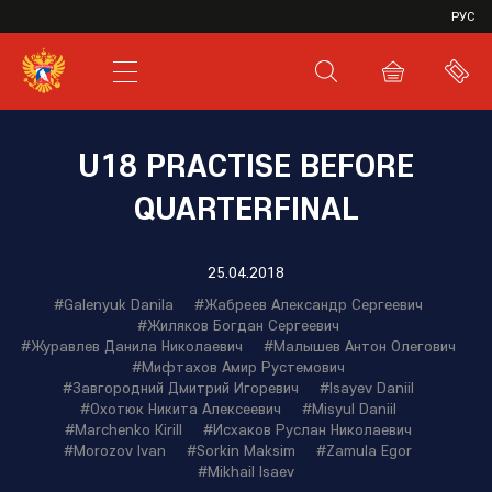
VHL
РУС
SHL
JHL
U18 PRACTISE BEFORE
QUARTERFINAL
25.04.2018
#Galenyuk Danila
#Жабреев Александр Сергеевич
#Жиляков Богдан Сергеевич
#Журавлев Данила Николаевич
#Малышев Антон Олегович
#Мифтахов Амир Рустемович
#Завгородний Дмитрий Игоревич
#Isayev Daniil
#Охотюк Никита Алексеевич
#Misyul Daniil
#Marchenko Kirill
#Исхаков Руслан Николаевич
#Morozov Ivan
#Sorkin Maksim
#Zamula Egor
#Mikhail Isaev