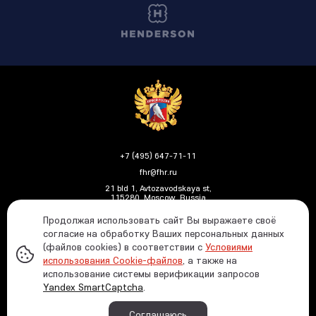
+7 (495) 647-71-11
fhr@fhr.ru
21 bld 1, Avtozavodskaya st,
115280, Moscow, Russia
Продолжая использовать сайт Вы выражаете своё
согласие на обработку Ваших персональных данных
(файлов cookies) в соответствии с
Условиями
Политика ФХР в отношении обработки и защиты
использования Cookie-файлов
, а также на
персональных данных
использование системы верификации запросов
Информация о распределении средств от азартных
Yandex SmartCaptcha
.
игр
© 1991—2026 Russian Ice Hockey Federation In case
Соглашаюсь