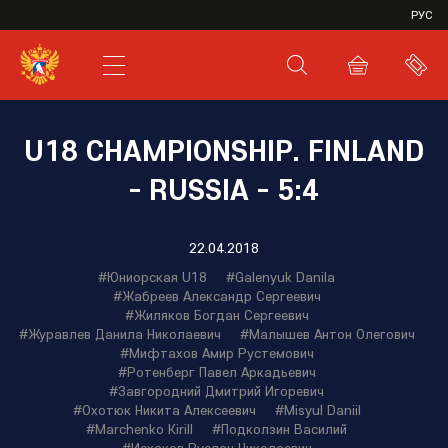
VHL
РУС
SHL
JHL
U18 CHAMPIONSHIP. FINLAND
- RUSSIA - 5:4
22.04.2018
#Юниорская U18
#Galenyuk Danila
#Жабреев Александр Сергеевич
#Жиляков Богдан Сергеевич
#Журавлев Данила Николаевич
#Малышев Антон Олегович
#Мифтахов Амир Рустемович
#Ротенберг Павел Аркадьевич
#Завгородний Дмитрий Игоревич
#Охотюк Никита Алексеевич
#Misyul Daniil
#Marchenko Kirill
#Подколзин Василий