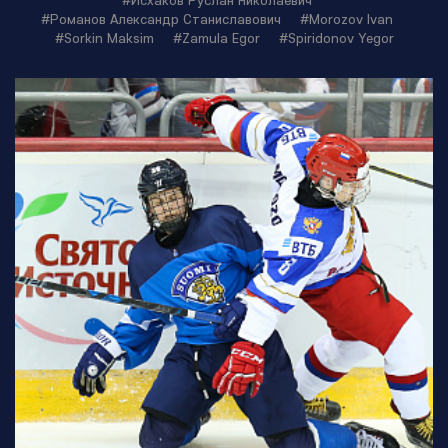
#Исхаков Руслан Николаевич
#Романов Александр Станиславович
#Morozov Ivan
#Sorkin Maksim
#Zamula Egor
#Spiridonov Yegor