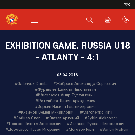
VHL
РУС
SHL
JHL
EXHIBITION GAME. RUSSIA U18
- ATLANTY - 4:1
08.04.2018
#Galenyuk Danila
#Жабреев Александр Сергеевич
#Журавлев Данила Николаевич
#Мифтахов Амир Рустемович
#Ротенберг Павел Аркадьевич
#Зоркин Никита Владимирович
#Кизимов Семён Михайлович
#Marchenko Kirill
#Зайцев Олег
#Князев Артемий
#Zybin Aleksandr
#Рожков Никита Алексеевич
#Исхаков Руслан Николаевич
#Дорофеев Павел Игоревич
#Morozov Ivan
#Sorkin Maksim