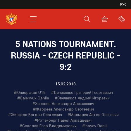
VHL
РУС
SHL
JHL
5 NATIONS TOURNAMENT.
RUSSIA - CZECH REPUBLIC -
9:2
15.02.2018
#Юниорская U18
#Денисенко Григорий Георгиевич
#Galenyuk Danila
#Свечников Андрей Игоревич
#Хованов Александр Алексеевич
#Жабреев Александр Сергеевич
#Жиляков Богдан Сергеевич
#Малышев Антон Олегович
#Ротенберг Павел Аркадьевич
#Соколов Егор Владимирович
#Isayev Daniil