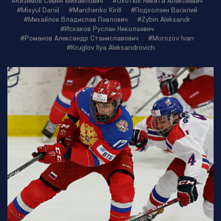
#Кизимов Семён Михайлович
#Охотюк Никита Алексеевич
#Misyul Daniil
#Marchenko Kirill
#Подколзин Василий
#Михайлов Владислав Павлович
#Zybin Aleksandr
#Исхаков Руслан Николаевич
#Романов Александр Станиславович
#Morozov Ivan
#Kruglov Ilya Aleksandrovich