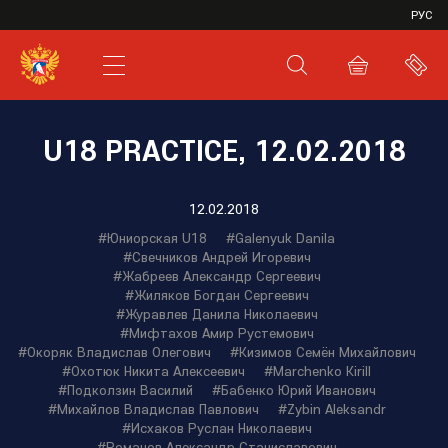
VHL
РУС
SHL
JHL
U18 PRACTIСE, 12.02.2018
12.02.2018
#Юниорская U18
#Galenyuk Danila
#Свечников Андрей Игоревич
#Жабреев Александр Сергеевич
#Жиляков Богдан Сергеевич
#Журавлев Данила Николаевич
#Мифтахов Амир Рустемович
#Окоряк Владислав Олегович
#Кизимов Семён Михайлович
#Охотюк Никита Алексеевич
#Marchenko Kirill
#Подколзин Василий
#Бабенко Юрий Иванович
#Михайлов Владислав Павлович
#Zybin Aleksandr
#Исхаков Руслан Николаевич
#Романов Александр Станиславович