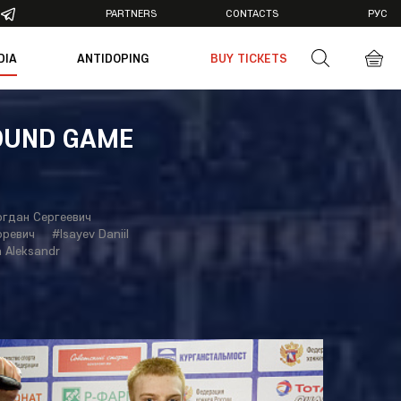
PARTNERS
CONTACTS
РУС
DIA
ANTIDOPING
BUY TICKETS
otos
deos
ROUND GAME
гдан Сергеевич
оревич
#Isayev Daniil
 Aleksandr