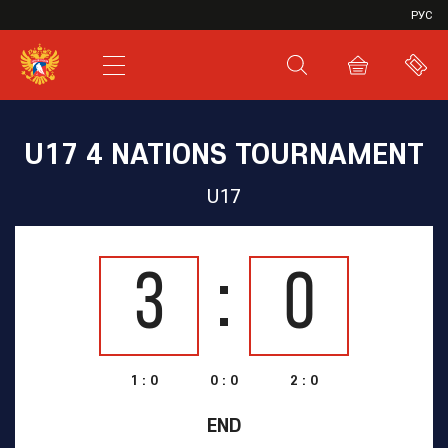
VHL
РУС
SHL
JHL
U17 4 NATIONS TOURNAMENT
U17
3
0
1 : 0
0 : 0
2 : 0
END